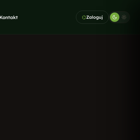
⌬
Kontakt
Zaloguj
KAWA GRATIS. PIERWSZA
KONSULTACJA TEŻ
Nie wiesz,
od czego zacząć?
Opowiedz nam o swojej firmie -
dobierzemy usługi idealne do
Twojego budżetu i celów.
Bezpłatna wycena
→
Pełna oferta →