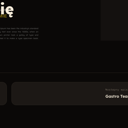
ię
Nastepny wpis
Gastro Te