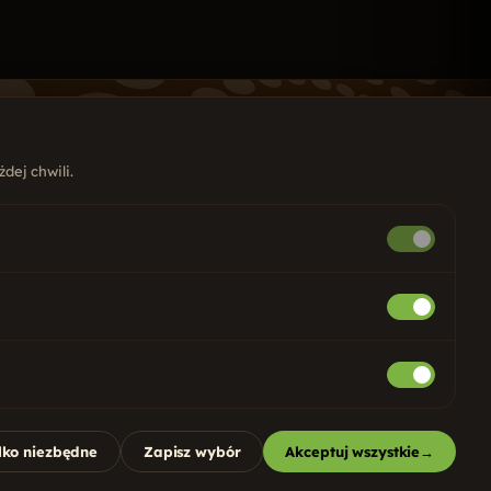
dej chwili.
UGI
ony internetowe
Copywriting
ycjonowanie SEO
Google i Meta ADS
ial Media
Marketing internetowy
stemy CRM
Identyfikacja wizualna
 dla firm
Projekty graficzne
lko niezbędne
Zapisz wybór
Akceptuj wszystkie
→