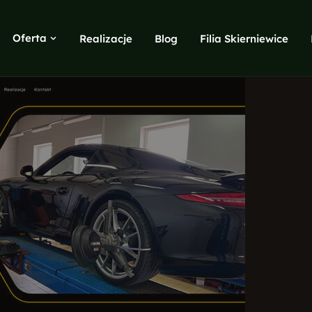
Oferta
Realizacje
Blog
Filia Skierniewice
Copywriting
SEO teksty, blogi, opisy produktów
Google i Meta ADS
Search, Display, Shopping, remarketing
Marketing internetowy
Buzz marketing, monitoring, opinie
Identyfikacja wizualna
Logo, księga znaku, materiały
Projekty graficzne
Ulotki, foldery, wizytówki, banery