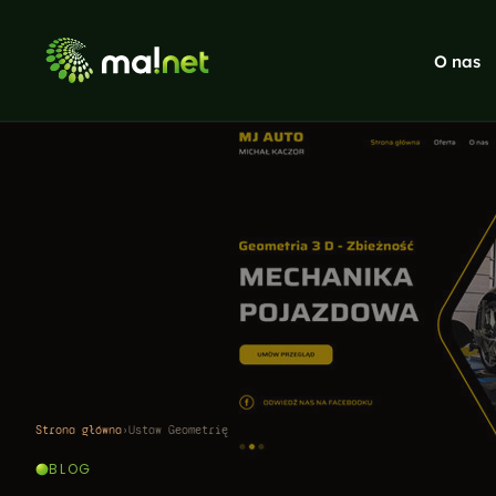
O nas
Strony internetowe
WordPress, headless, sklepy
Pozycjonowanie SEO
Audyt, strategia, linkbuilding, treści
Social Media
Facebook, Instagram, LinkedIn
Systemy CRM
Dedykowane systemy CRM i aplikacje
Gry dla firm
Gry firmowe, konkursy i landing page
Strona główna
›
Ustaw Geometrię
BLOG