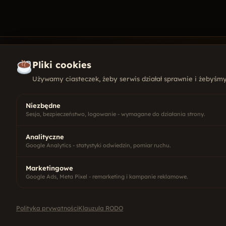
Pliki cookies
Używamy ciasteczek, żeby serwis działał sprawnie i żebyśmy 
KONTAKT
+48 501
Niezbędne
kontakt
Sesja, bezpieczeństwo, logowanie - wymagane do działania strony.
ul. Wysz
10-457 O
Agencja interaktywna z Olsztyna.
Analityczne
Pn - Pt
Google Analytics - statystyki odwiedzin, pomiar ruchu.
Smażymy strony, grzejemy pozycje,
parzymy kawę od 2006.
Marketingowe
Google Ads, Meta Pixel - remarketing i kampanie reklamowe.
Polityka prywatności
Klauzula RODO