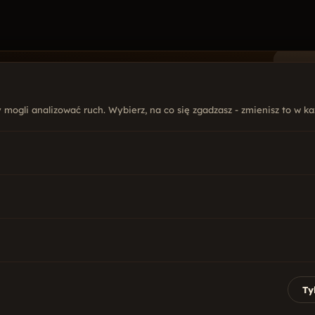
mogli analizować ruch. Wybierz, na co się zgadzasz - zmienisz to w każ
FIRMA
USŁ
 876 759
O nas
Str
@mal.net.pl
Oferta
Poz
Realizacje
Soc
yńskiego 5B lok. 300
Blog
Sy
lsztyn
Kontakt
Gry
 · 9:00 - 17:00
Ty