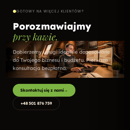
GOTOWY NA WIĘCEJ KLIENTÓW?
Porozmawiajmy
przy kawie.
Dobierzemy usługi idealnie dopasowane
do Twojego biznesu i budżetu. Pierwsza
konsultacja bezpłatna.
Skontaktuj się z nami
→
+48 501 876 759