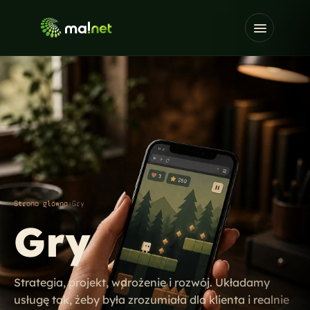
Strona główna
›
Gry
Gry
Strategia, projekt, wdrożenie i rozwój. Układamy
usługę tak, żeby była zrozumiała dla klienta i realnie