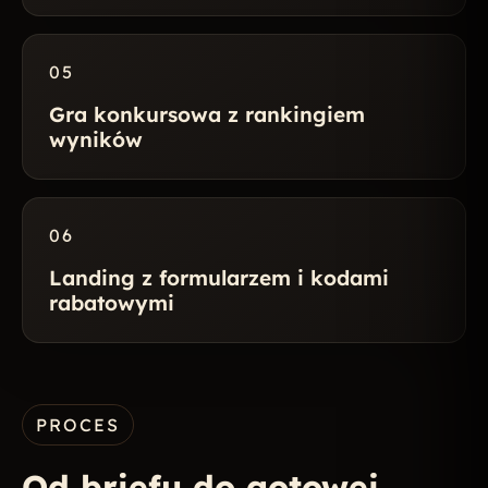
05
Gra konkursowa z rankingiem
wyników
06
Landing z formularzem i kodami
rabatowymi
PROCES
Od briefu do gotowej