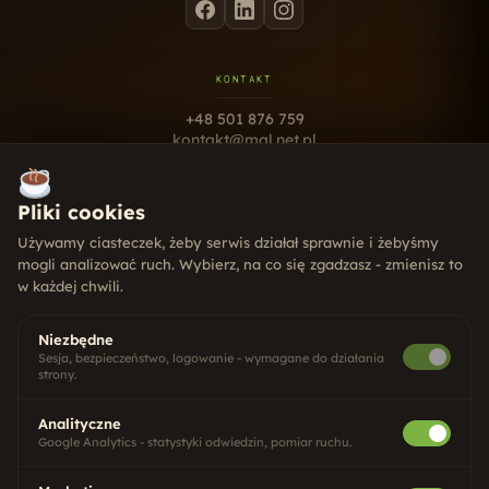
KONTAKT
+48 501 876 759
kontakt@mal.net.pl
ul. Wyszyńskiego 5B lok. 300
10-457 Olsztyn
Pliki cookies
Pn - Pt · 9:00 - 17:00
Używamy ciasteczek, żeby serwis działał sprawnie i żebyśmy
USŁUGI
mogli analizować ruch. Wybierz, na co się zgadzasz - zmienisz to
w każdej chwili.
Strony internetowe
Pozycjonowanie SEO
Social Media
Niezbędne
Systemy CRM
Sesja, bezpieczeństwo, logowanie - wymagane do działania
strony.
Gry dla firm
Analityczne
Google Analytics - statystyki odwiedzin, pomiar ruchu.
Copywriting