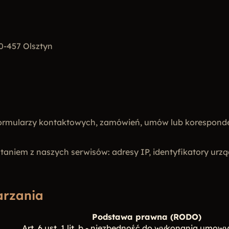
10-457 Olsztyn
rmularzy kontaktowych, zamówień, umów lub korespondencj
taniem z naszych serwisów: adresy IP, identyfikatory urząd
arzania
Podstawa prawna (RODO)
Art. 6 ust. 1 lit. b - niezbędność do wykonania umowy