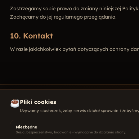
Zastrzegamy sobie prawo do zmiany niniejszej Polity
Zachęcamy do jej regularnego przeglądania.
10. Kontakt
W razie jakichkolwiek pytań dotyczących ochrony dan
Pliki cookies
Używamy ciasteczek, żeby serwis działał sprawnie i żebyśmy 
KONTAKT
+48 501
Niezbędne
kontakt
Sesja, bezpieczeństwo, logowanie - wymagane do działania strony.
ul. Wysz