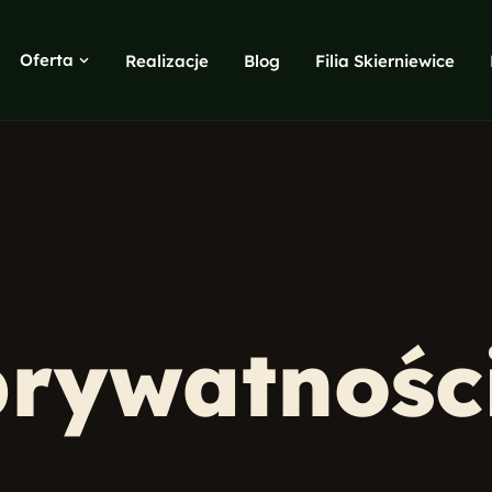
Oferta
Realizacje
Blog
Filia Skierniewice
Copywriting
SEO teksty, blogi, opisy produktów
Google i Meta ADS
Search, Display, Shopping, remarketing
Marketing internetowy
Buzz marketing, monitoring, opinie
Identyfikacja wizualna
Logo, księga znaku, materiały
prywatnośc
Projekty graficzne
Ulotki, foldery, wizytówki, banery