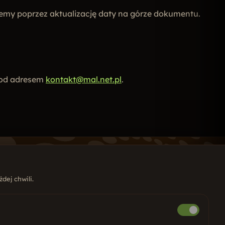
jemy poprzez aktualizację daty na górze dokumentu.
 pod adresem
kontakt@mal.net.pl
.
dej chwili.
UGI
ony internetowe
Copywriting
ycjonowanie SEO
Google i Meta ADS
ial Media
Marketing internetowy