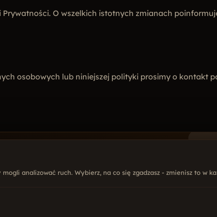
ki Prywatności. O wszelkich istotnych zmianach poinformu
ych osobowych lub niniejszej polityki prosimy o kontakt
mogli analizować ruch. Wybierz, na co się zgadzasz - zmienisz to w każ
FIRMA
USŁ
 876 759
O nas
Str
@mal.net.pl
Oferta
Poz
Realizacje
Soc
yńskiego 5B lok. 300