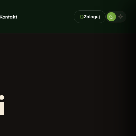
⌬
Kontakt
Zaloguj
KAWA GRATIS. PIERWSZA
KONSULTACJA TEŻ
Nie wiesz,
od czego zacząć?
Opowiedz nam o swojej firmie -
dobierzemy usługi idealne do
Twojego budżetu i celów.
Bezpłatna wycena
→
i
Pełna oferta →