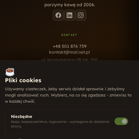
parzymy kawę od 2006.
KONTAKT
+48 501 876 759
kontakt@mal.net.pl
ul. Wyszyńskiego 5B lok. 300
10-457 Olsztyn
Pn - Pt · 9:00 - 17:00
Pliki cookies
USŁUGI
Używamy ciasteczek, żeby serwis działał sprawnie i żebyśmy
mogli analizować ruch. Wybierz, na co się zgadzasz - zmienisz to
Strony internetowe
w każdej chwili.
Pozycjonowanie SEO
Social Media
Systemy CRM
Niezbędne
Gry dla firm
Sesja, bezpieczeństwo, logowanie - wymagane do działania
strony.