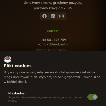
Smażymy strony, grzejemy pozycje,
parzymy kawę od 2006.
KONTAKT
+48 501 876 759
kontakt@mal.net.pl
ul. Wyszyńskiego 5B lok. 300
10-457 Olsztyn
Pn - Pt · 9:00 - 17:00
Pliki cookies
USŁUGI
Używamy ciasteczek, żeby serwis działał sprawnie i żebyśmy
mogli analizować ruch. Wybierz, na co się zgadzasz - zmienisz to
Strony internetowe
w każdej chwili.
Pozycjonowanie SEO
Social Media
Systemy CRM
Niezbędne
Gry dla firm
Sesja, bezpieczeństwo, logowanie - wymagane do działania
strony.