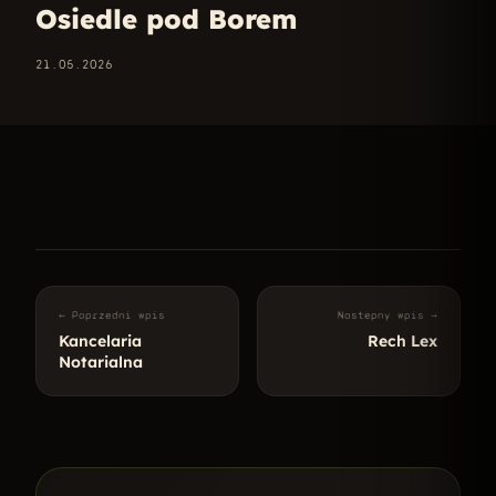
Osiedle pod Borem
21.05.2026
← Poprzedni wpis
Nastepny wpis →
Kancelaria
Rech Lex
Notarialna