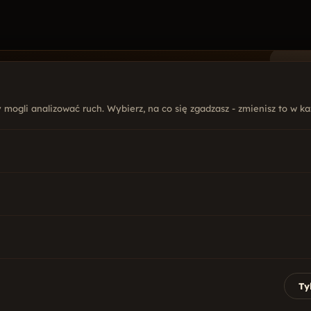
mogli analizować ruch. Wybierz, na co się zgadzasz - zmienisz to w każ
FIRMA
USŁ
 876 759
O nas
Str
@mal.net.pl
Oferta
Poz
Realizacje
Soc
yńskiego 5B lok. 300
Blog
Sy
lsztyn
Kontakt
Gry
 · 9:00 - 17:00
Ty