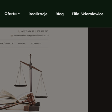
Oferta
Realizacje
Blog
Filia Skierniewice
Copywriting
SEO teksty, blogi, opisy produktów
Google i Meta ADS
Search, Display, Shopping, remarketing
Marketing internetowy
Buzz marketing, monitoring, opinie
Identyfikacja wizualna
Logo, księga znaku, materiały
Projekty graficzne
Ulotki, foldery, wizytówki, banery