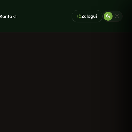
⌬
Kontakt
Zaloguj
KAWA GRATIS. PIERWSZA
KONSULTACJA TEŻ
Nie wiesz,
od czego zacząć?
Opowiedz nam o swojej firmie -
dobierzemy usługi idealne do
Twojego budżetu i celów.
Bezpłatna wycena
→
Pełna oferta →