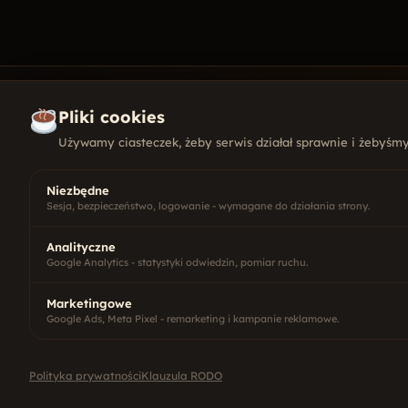
Pliki cookies
Używamy ciasteczek, żeby serwis działał sprawnie i żebyśmy 
KONTAKT
+48 501
Niezbędne
kontakt
Sesja, bezpieczeństwo, logowanie - wymagane do działania strony.
ul. Wysz
10-457 O
Agencja interaktywna z Olsztyna.
Analityczne
Pn - Pt
Google Analytics - statystyki odwiedzin, pomiar ruchu.
Smażymy strony, grzejemy pozycje,
parzymy kawę od 2006.
Marketingowe
Google Ads, Meta Pixel - remarketing i kampanie reklamowe.
Polityka prywatności
Klauzula RODO