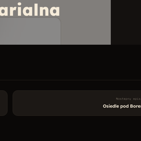
arialna
Nastepny wpis
Osiedle pod Bor