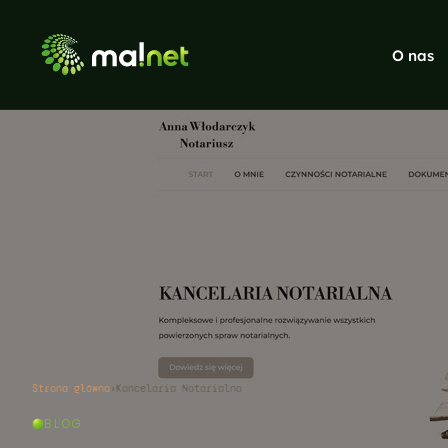
O nas
Strony internetowe
WordPress, headless, sklepy
Pozycjonowanie SEO
Audyt, strategia, linkbuilding, treści
Social Media
Facebook, Instagram, LinkedIn
Systemy CRM
Dedykowane systemy CRM i aplikacje
Gry dla firm
Gry firmowe, konkursy i landing page
Strona główna
›
Kancelaria Notarialna
BLOG