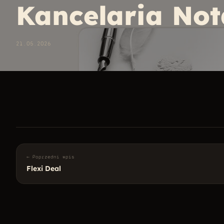
Kancelaria Not
21.05.2026
← Poprzedni wpis
Flexi Deal