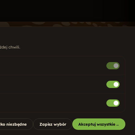
dej chwili.
UGI
ony internetowe
Copywriting
ycjonowanie SEO
Google i Meta ADS
ial Media
Marketing internetowy
stemy CRM
Identyfikacja wizualna
 dla firm
Projekty graficzne
lko niezbędne
Zapisz wybór
Akceptuj wszystkie
→