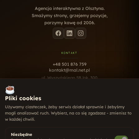
Agencja interaktywna z Olsztyna.
Smażymy strony, grzejemy pozycje,
parzymy kawę od 2006.
KONTAKT
+48 501 876 759
kontakt@mal.net.pl
ul. Wyszyńskiego 5B lok. 300
10-457 Olsztyn
Pn - Pt · 9:00 - 17:00
Pliki cookies
USŁUGI
Używamy ciasteczek, żeby serwis działał sprawnie i żebyśmy
mogli analizować ruch. Wybierz, na co się zgadzasz - zmienisz to
Strony internetowe
w każdej chwili.
Pozycjonowanie SEO
Social Media
Systemy CRM
Niezbędne
Gry dla firm