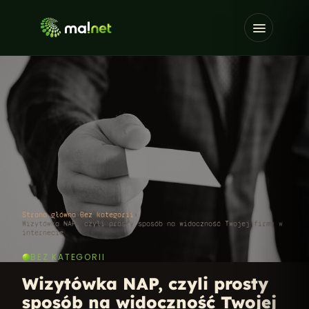
Strona główna
›
Bez kategorii
›
Wizytówka NAP, czyli prosty sposób na widoczność Twojej firmy w
internecie
BEZ KATEGORII
Wizytówka NAP, czyli prosty
sposób na widoczność Twojej