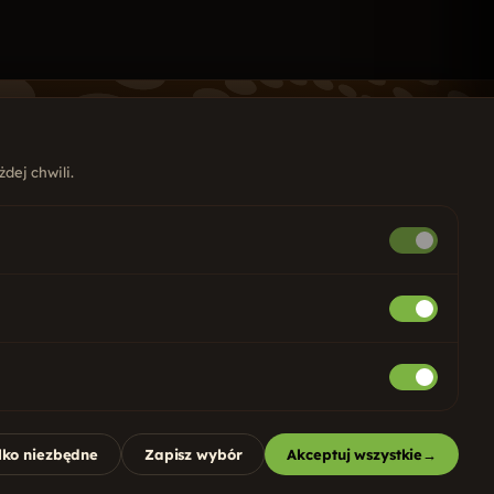
dej chwili.
UGI
ony internetowe
Copywriting
ycjonowanie SEO
Google i Meta ADS
ial Media
Marketing internetowy
stemy CRM
Identyfikacja wizualna
 dla firm
Projekty graficzne
lko niezbędne
Zapisz wybór
Akceptuj wszystkie
→