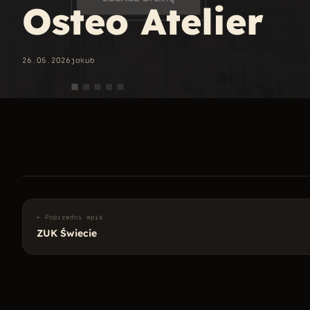
Osteo Atelier
26.05.2026
jakub
← Poprzedni wpis
ZUK Świecie