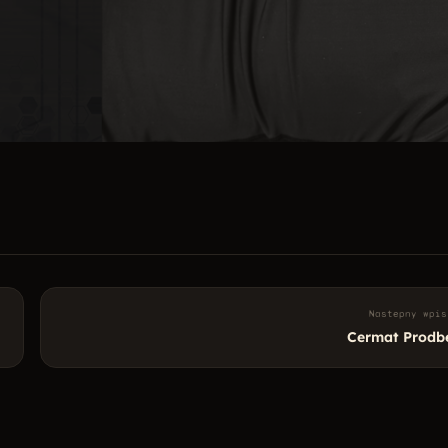
Nastepny wpis
Cermat Prodb