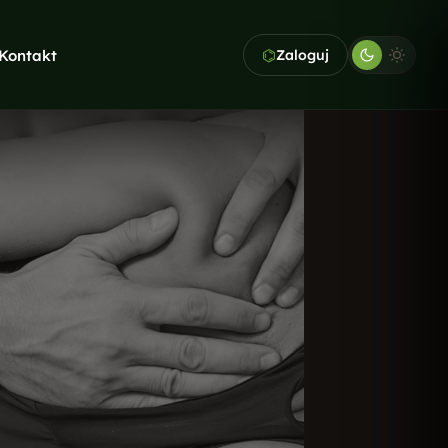
⌬
Kontakt
Zaloguj
KAWA GRATIS. PIERWSZA
KONSULTACJA TEŻ
Nie wiesz,
od czego zacząć?
Opowiedz nam o swojej firmie -
dobierzemy usługi idealne do
Twojego budżetu i celów.
Bezpłatna wycena
→
Pełna oferta →