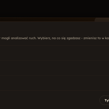
mogli analizować ruch. Wybierz, na co się zgadzasz - zmienisz to w każ
FIRMA
USŁ
 876 759
O nas
Str
@mal.net.pl
Oferta
Poz
Realizacje
Soc
yńskiego 5B lok. 300
Blog
Sy
lsztyn
Kontakt
Gry
 · 9:00 - 17:00
Ty