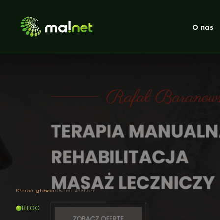
O nas
Strony internetowe
WordPress, headless, sklepy
Pozycjonowanie SEO
Audyt, strategia, linkbuilding, treści
Social Media
Facebook, Instagram, LinkedIn
Systemy CRM
Dedykowane systemy CRM i aplikacje
Gry dla firm
Gry firmowe, konkursy i landing page
Strona główna
›
Osteo Atelier
BLOG