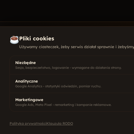
Pliki cookies
Używamy ciasteczek, żeby serwis działał sprawnie i żebyśmy 
KONTAKT
+48 501
Niezbędne
kontakt
Sesja, bezpieczeństwo, logowanie - wymagane do działania strony.
ul. Wysz
10-457 O
Agencja interaktywna z Olsztyna.
Analityczne
Pn - Pt
Google Analytics - statystyki odwiedzin, pomiar ruchu.
Smażymy strony, grzejemy pozycje,
parzymy kawę od 2006.
Marketingowe
Google Ads, Meta Pixel - remarketing i kampanie reklamowe.
Polityka prywatności
Klauzula RODO