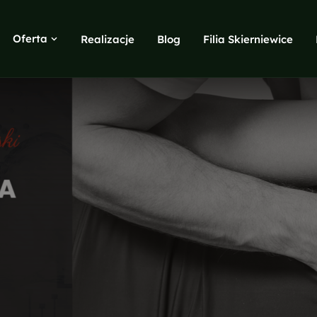
Oferta
Realizacje
Blog
Filia Skierniewice
Copywriting
SEO teksty, blogi, opisy produktów
Google i Meta ADS
Search, Display, Shopping, remarketing
Marketing internetowy
Buzz marketing, monitoring, opinie
Identyfikacja wizualna
Logo, księga znaku, materiały
Projekty graficzne
Ulotki, foldery, wizytówki, banery