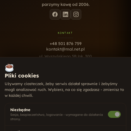
parzymy kawę od 2006.
KONTAKT
+48 501 876 759
kontakt@mal.net.pl
ul. Wyszyńskiego 5B lok. 300
10-457 Olsztyn
Pn - Pt · 9:00 - 17:00
Pliki cookies
USŁUGI
Używamy ciasteczek, żeby serwis działał sprawnie i żebyśmy
mogli analizować ruch. Wybierz, na co się zgadzasz - zmienisz to
Strony internetowe
w każdej chwili.
Pozycjonowanie SEO
Social Media
Systemy CRM
Niezbędne
Gry dla firm
Sesja, bezpieczeństwo, logowanie - wymagane do działania
strony.