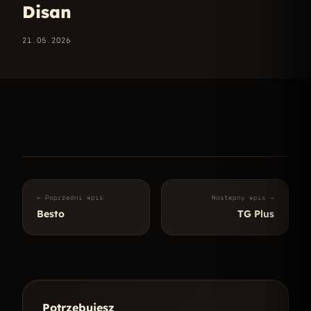
Disan
21.05.2026
← Poprzedni wpis
Nastepny wpis →
Besto
TG Plus
Potrzebujesz