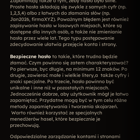
Zapominają także o tym, żeby hasło było silne.
Proste hasła składają się zwykle z samych cyfr (np.
1,2,3,4) albo z łatwych do złamania słów (np.
Jan2026, firmaXYZ). Poważnym błędem jest również
zapisywanie hasła w losowych miejsach, które są
dostępne dla innych osób, a także nie zmienianie
hasła przez wiele lat. Tego typu postępowanie
zdecydowanie ułatwia przejęcie konta i strony.
Bezpieczne hasło
to takie, które trudno będzie
złamać. Czym powinno się zatem charakteryzować?
Po pierwsze, byc długie, na minimum 12 znaków. Po
drugie, zawierać małe i wielkie litery,a także cyfry i
znaki specjalne. Po trzecie, hasło powinno być
unikalne i inne niż w pozostałych miejscach.
Jednocześnie dobrze, aby użytkownik mógł je łatwo
zapamiętać. Przydatne mogą być w tym celu różne
metody zapamiętywania i tworzenia skojarzeń.
Warto również korzystać ze specjalnych
menedżerów haseł, które bezpiecznie je
przechowują.
Odpowiedzialne zarządzanie kontami i stronami