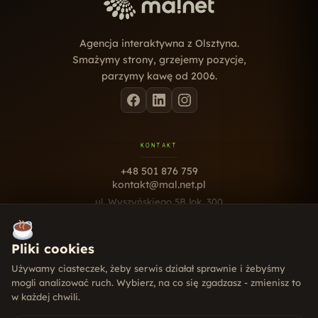
Agencja interaktywna z Olsztyna.
Smażymy strony, grzejemy pozycje,
parzymy kawę od 2006.
KONTAKT
+48 501 876 759
kontakt@mal.net.pl
ul. Wyszyńskiego 5B lok. 300
10-457 Olsztyn
Pn - Pt · 9:00 - 17:00
Pliki cookies
USŁUGI
Używamy ciasteczek, żeby serwis działał sprawnie i żebyśmy
mogli analizować ruch. Wybierz, na co się zgadzasz - zmienisz to
Strony internetowe
w każdej chwili.
Pozycjonowanie SEO
Social Media