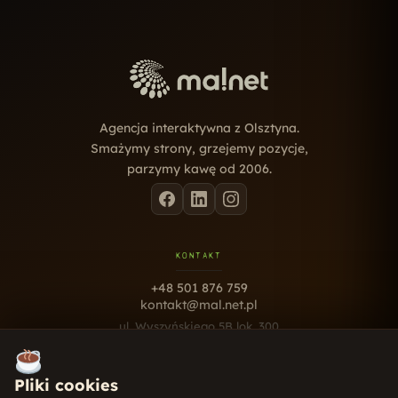
Agencja interaktywna z Olsztyna.
Smażymy strony, grzejemy pozycje,
parzymy kawę od 2006.
KONTAKT
+48 501 876 759
kontakt@mal.net.pl
ul. Wyszyńskiego 5B lok. 300
10-457 Olsztyn
Pn - Pt · 9:00 - 17:00
Pliki cookies